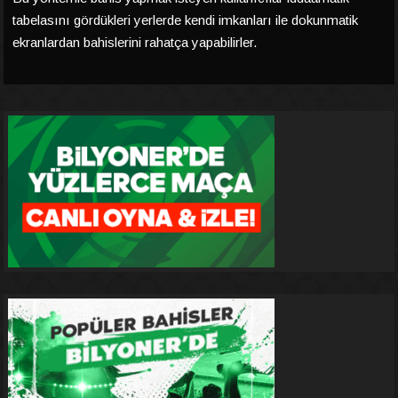
tabelasını gördükleri yerlerde kendi imkanları ile dokunmatik
ekranlardan bahislerini rahatça yapabilirler.