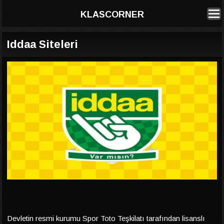
KLASCORNER
Iddaa Siteleri
Devletin resmi kurumu Spor Toto Teşkilatı tarafından lisanslı