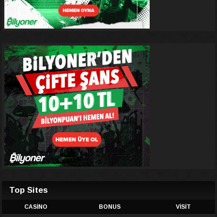
Top Sites
CASINO
BONUS
VISIT