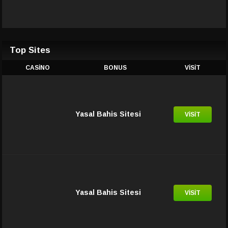
Top Sites
CASINO
BONUS
VISIT
Yasal Bahis Sitesi
VISIT
Yasal Bahis Sitesi
VISIT