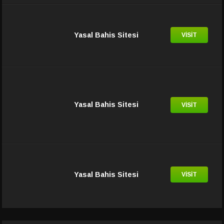
Yasal Bahis Sitesi
VISIT
Yasal Bahis Sitesi
VISIT
Yasal Bahis Sitesi
VISIT